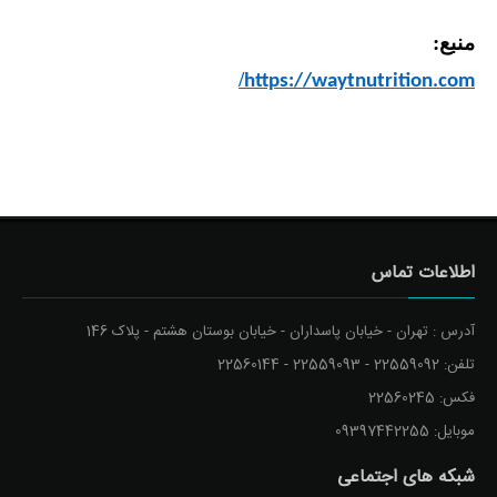
منبع:
/
https://waytnutrition.com
اطلاعات تماس
آدرس : تهران - خیابان پاسداران - خیابان بوستان هشتم - پلاک 146
تلفن: 22559092 - 22559093 - 22560144
فکس: 22560245
موبایل: 09397442255
شبکه های اجتماعی