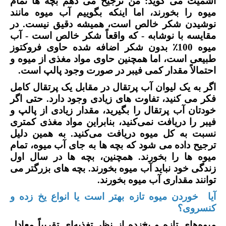
اشمیت می گوید: من ترجیح می دهم بچه ها تمام
میوه را بخورند، اما اینکه بگوییم آب میوه مانند
نوشیدن شکر خالص است، همیشه دقیق نیست. در
مقایسه با نوشابه - که واقعاً شکر خالص است - آب
میوه 100
٪
بدون شکر اضافه شده حاوی فروکتوز
طبیعی است، اما همچنین حاوی مواد مغذی از میوه و
احتمالاً مقدار کمی فیبر در صورت وجود پالپ است.
اگر به یک لیوان آب پرتقال در مقابل یک پرتقال کامل
فکر می کنید، تفاوت های زیادی وجود دارد. حتی اگر
خودتان آب پرتقال را بگیرید، مقدار زیادی از پالپ و
فیبر را دریافت نمی‌کنید، بنابراین مواد مغذی کمتری
نسبت به کل میوه دریافت می‌کنید. به همین دلیل
ترجیح داده می شود که بچه ها به جای آب میوه، تمام
میوه ها را بخورند. همچنین، بچه ها در سال اول
زندگی خود نباید آب میوه بخورند. بچه های بزرگتر می
توانند مقداری آب میوه بخورند.
آیا خوردن میوه تازه بهتر است یا انواع یخ زده و
کنسروی؟
میوه‌های تازه و یخ‌زده از نظر تغذیه‌ای تقریباً معادل