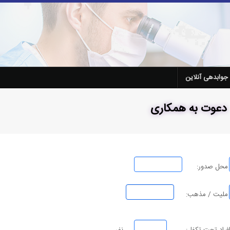
جوابدهی آنلاین
دعوت به همکاری
محل صدور:
ملیت / مذهب: