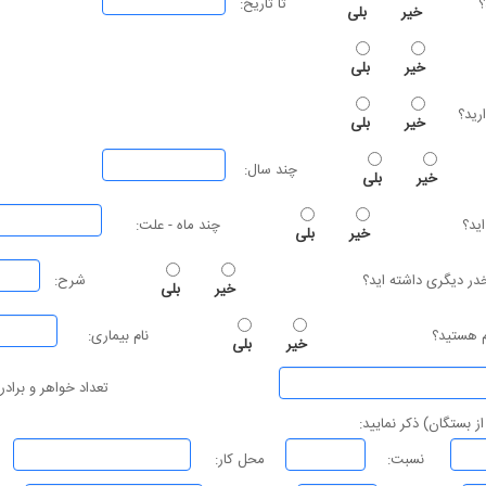
؟
تا تاریخ:
خیر
بلی
خیر
بلی
خیر
بلی
چند سال:
خیر
بلی
ید؟
چند ماه - علت:
خیر
بلی
مخدر دیگری داشته اید؟
شرح:
خیر
بلی
م هستید؟
نام بیماری:
خیر
بلی
تعداد خواهر و برادر:
از بستگان) ذکر نمایید:
نسبت:
محل کار: