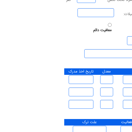
افراد تحت تکفل:
نفر
لات:
معافیت دائم
معدل
تاریخ اخذ مدرک
عالیت
علت ترک