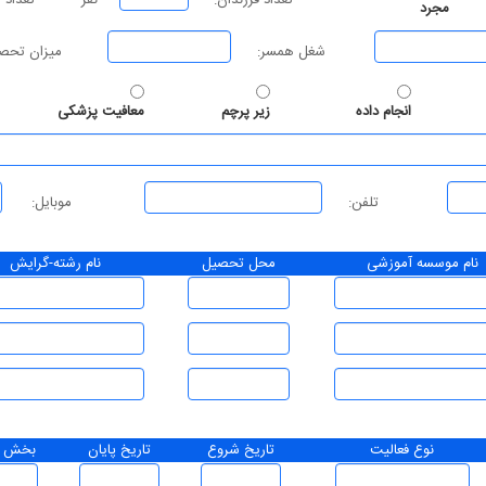
تعداد فرزندان:
نفر
تعداد 
مجرد
شغل همسر:
میزان تحصی
انجام داده
زیر پرچم
معافیت پزشکی
تلفن:
موبایل:
نام موسسه آموزشی
محل تحصیل
نام رشته-گرایش
نوع فعالیت
تاریخ شروع
تاریخ پایان
بخش ف