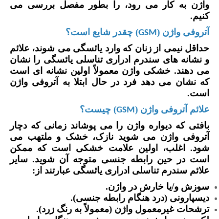
واژن به کار می رود، را بطور مفصل بررسی می
کنیم.
آتروفی واژن (
) چقدر شایع است؟
GSM
حداقل نیمی از زنان که وارد یائسگی می شوند، علائم
و نشانه های سندرم ادراری تناسلی یائسگی را نشان
می دهند. خشکی واژن معمولاً اولین نشانه ای است
که نشان می دهد فرد در حال ابتلا به آتروفی واژن
است.
علائم آتروفی واژن (
) چیست؟
GSM
بافتی که دیواره واژن را می پوشاند زمانی که دچار
آتروفی واژن می شوید نازک، خشک و ملتهب می
شود. اغلب، اولین علامت خشکی است که ممکن
است در حین رابطه جنسی متوجه آن شوید. سایر
علائم سندرم تناسلی ادراری یائسگی عبارتند از:
سوزش و/یا خارش در واژن.
دیسپارونی (درد هنگام رابطه جنسی).
ترشحات غیرمعمول واژن (معمولاً به رنگ زرد).