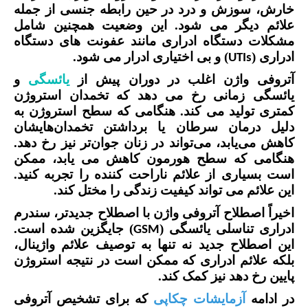
خارش، سوزش و درد در حین رابطه جنسی از جمله
علائم دیگر می شود. این وضعیت همچنین شامل
مشکلات دستگاه ادراری مانند عفونت های دستگاه
ادراری (
) و بی اختیاری ادرار می شود.
UTIs
آتروفی واژن اغلب در دوران پیش از
یائسگی
و
یائسگی زمانی رخ می دهد که تخمدان استروژن
کمتری تولید می کند. هنگامی که سطح استروژن به
دلیل درمان سرطان یا برداشتن تخمدان‌هایشان
کاهش می‌یابد، می‌تواند در زنان جوان‌تر نیز رخ دهد.
هنگامی که سطح هورمون کاهش می یابد، ممکن
است بسیاری از علائم ناراحت کننده را تجربه کنید.
این علائم می تواند کیفیت زندگی را مختل کند.
اخیراً اصطلاح آتروفی واژن با اصطلاح جدیدتر، سندرم
ادراری تناسلی یائسگی (
) جایگزین شده است.
GSM
این اصطلاح جدید نه تنها به توصیف علائم واژینال،
بلکه علائم ادراری که ممکن است در نتیجه استروژن
پایین رخ دهد نیز کمک کند.
در ادامه
آزمایشات چکاپی
که برای تشخیص آتروفی