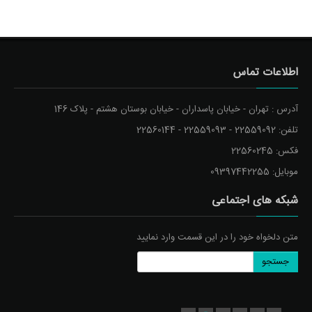
اطلاعات تماس
آدرس : تهران - خیابان پاسداران - خیابان بوستان هشتم - پلاک 146
تلفن: 22559092 - 22559093 - 22560144
فکس: 22560245
موبایل: 09397442255
شبکه های اجتماعی
متن دلخواه خود را در این قسمت وارد نمایید
جستجو