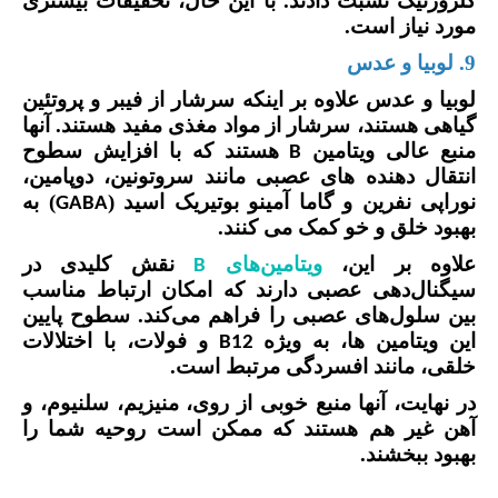
کلروژنیک نسبت دادند. با این حال، تحقیقات بیشتری
مورد نیاز است.
9. لوبیا و عدس
لوبیا و عدس علاوه بر اینکه سرشار از فیبر و پروتئین
گیاهی هستند، سرشار از مواد مغذی مفید هستند. آنها
منبع عالی ویتامین
هستند که با افزایش سطوح
B
انتقال دهنده های عصبی مانند سروتونین، دوپامین،
نوراپی نفرین و گاما آمینو بوتیریک اسید (
) به
GABA
بهبود خلق و خو کمک می کنند.
علاوه بر این،
ویتامین‌های
نقش کلیدی در
B
سیگنال‌دهی عصبی دارند که امکان ارتباط مناسب
بین سلول‌های عصبی را فراهم می‌کند. سطوح پایین
این ویتامین ها، به ویژه
و فولات، با اختلالات
B12
خلقی، مانند افسردگی مرتبط است.
در نهایت، آنها منبع خوبی از روی، منیزیم، سلنیوم، و
آهن غیر هم هستند که ممکن است روحیه شما را
بهبود ببخشند.