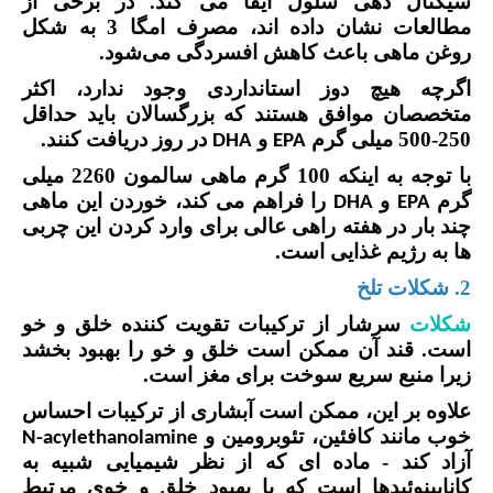
سیگنال دهی سلول ایفا می کند. در برخی از
مطالعات نشان داده اند، مصرف امگا 3 به شکل
روغن ماهی باعث کاهش افسردگی می‌شود.
اگرچه هیچ دوز استانداردی وجود ندارد، اکثر
متخصصان موافق هستند که بزرگسالان باید حداقل
250-500 میلی گرم
و
در روز دریافت کنند.
DHA
EPA
با توجه به اینکه 100 گرم ماهی سالمون 2260 میلی
گرم
و
را فراهم می کند، خوردن این ماهی
DHA
EPA
چند بار در هفته راهی عالی برای وارد کردن این چربی
ها به رژیم غذایی است.
2. شکلات تلخ
شکلات
سرشار از ترکیبات تقویت کننده خلق و خو
است. قند آن ممکن است خلق و خو را بهبود بخشد
زیرا منبع سریع سوخت برای مغز است.
علاوه بر این، ممکن است آبشاری از ترکیبات احساس
خوب مانند کافئین، تئوبرومین و
N-acylethanolamine
آزاد کند - ماده ای که از نظر شیمیایی شبیه به
کانابینوئیدها است که با بهبود خلق و خوی مرتبط