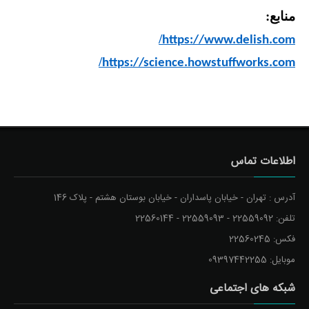
منابع:
/
https://www.delish.com
/
https://science.howstuffworks.com
اطلاعات تماس
آدرس : تهران - خیابان پاسداران - خیابان بوستان هشتم - پلاک 146
تلفن: 22559092 - 22559093 - 22560144
فکس: 22560245
موبایل: 09397442255
شبکه های اجتماعی