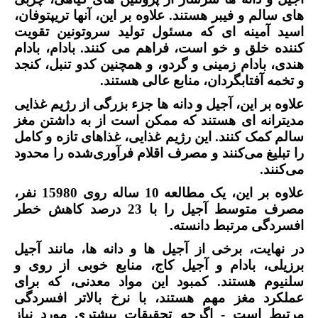
های سالم و فیبر هستند. علاوه بر این، آنها تریپتوفان،
اسید آمینه ای که مسئول تولید سروتونین تقویت
کننده خلق و خو است، فراهم می کنند. بادام، بادام
هندی، بادام زمینی و گردو، و همچنین کدو تنبل، کنجد
و تخمه آفتابگردان، منابع عالی هستند.
علاوه بر این، آجیل و دانه ها جزء بزرگی از رژیم غذایی
مدیترانه ای هستند که ممکن است از به داشتن مغز
سالم کمک کنند. این رژیم‌ غذایی، غذاهای تازه و کامل
را تبلیغ می‌کنند و مصرف اقلام فرآوری‌شده را محدود
می‌کنند.
علاوه بر این، یک مطالعه 10 ساله روی 15980 نفر،
مصرف متوسط آجیل را با 23 درصد کاهش خطر
افسردگی مرتبط دانسته.
در نهایت، برخی از آجیل ها و دانه ها، مانند آجیل
برزیلی، بادام و آجیل کاج، منابع خوبی از روی و
سلنیوم هستند. کمبود این مواد معدنی، که برای
عملکرد مغز مهم هستند، با نرخ بالاتر افسردگی
مرتبط است - اگرچه تحقیقات بیشتری مورد نیاز