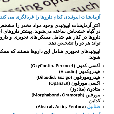
آزمایشات اپیوئیدی کدام داروها را غربالگری می کند
اکثر آزمایشات اپیوئیدی وجود مواد مخدر را مشخص 
در گیاه خشخاش ساخته می‌شوند. بیشتر داروهای اپیو
داروها در کنار هم شامل مسکن‌های تجویزی و داروه
تواند هر دو را تشخیص دهد.
اپیوئیدهای تجویزی شامل این داروها هستند که ممکن 
شوند:
اکسی کدون (
،
)
OxyContin
Percocet
هیدروکدون (
)
Vicodin
هیدرومورفون (
،
)
Dilaudid
Exalgo
اکسی مورفون (
)
OpanaER
متادون (متادوز)
مورفین (
،
)
Morphabond
Oramorph
کدئین
فنتانیل
(
،
،
)
Abstral
Actiq
Fentora