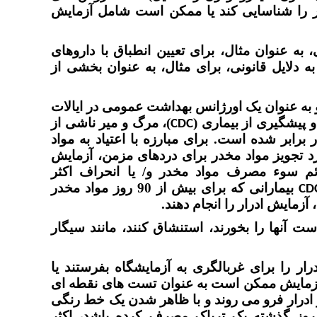
 را شناسایی کند یا ممکن است شامل آزمایش
ه عنوان مثال، برای تعیین انطباق با داروهای
 به دلایل قانونی، برای مثال، به عنوان بخشی از
 به عنوان یک اورژانس بهداشت عمومی در ایالات
 پیشگیری از بیماری (
)، مرگ و میر ناشی از
CDC
 از حد مواد افیونی از سال 1999 چهار برابر شده است. برای مبارزه با اعتیاد به مواد
د تجویز مواد مخدر برای دردهای مزمن، آزمایش
لائم سوء مصرف مواد مخدر و/ یا انحراف اکثر
بیمارانی که برای بیش از 90 روز مواد مخدر
CD
آزمایش ادرار را انجام دهند.
ت آنها را بخورند، استنشاق کنند، مانند سیگار
ر را برای غربالگری به آزمایشگاه بفرستند یا
آزمایش ممکن است به عنوان تست های نقطه ای
 ادرار فرو می روند و با ظاهر شدن یک خط رنگی
ی نوار تفسیر می شوند. اگر فردی در 1 تا 3 روز گذشته یک تریاک مصرف کرده باشد، اکثر