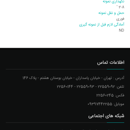
نگهداری نمونه
2-8 '
حمل و نقل نمونه
فوری
آمادگی لازم قبل از نمونه گیری
ND
اطلاعات تماس
آدرس : تهران - خیابان پاسداران - خیابان بوستان هشتم - پلاک 146
تلفن: 22559092 - 22559093 - 22560144
فکس: 22560245
موبایل: 09397442255
شبکه های اجتماعی